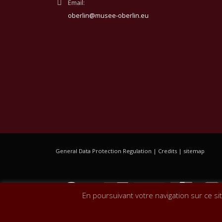
Email:
oberlin@musee-oberlin.eu
General Data Protection Regulation
|
Credits
|
sitemap
En poursuivant votre navigation sur ce si