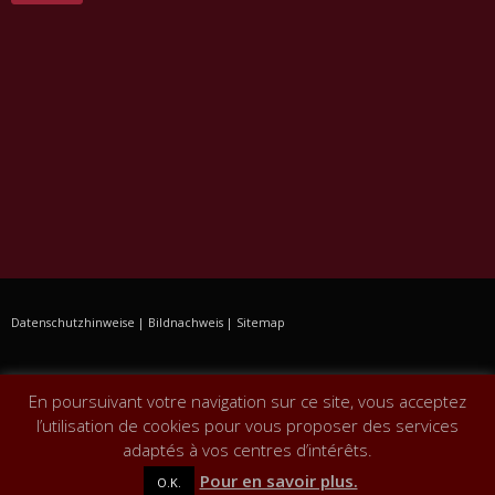
Datenschutzhinweise
|
Bildnachweis
|
Sitemap
En poursuivant votre navigation sur ce site, vous acceptez
l’utilisation de cookies pour vous proposer des services
adaptés à vos centres d’intérêts.
Pour en savoir plus.
© Copyright 2019. All Rights Reserved.
O.K.