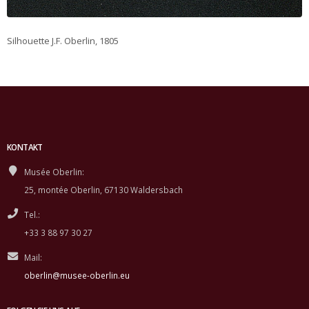
Silhouette J.F. Oberlin, 1805
KONTAKT
Musée Oberlin:
25, montée Oberlin, 67130 Waldersbach
Tel.:
+33 3 88 97 30 27
Mail:
oberlin@musee-oberlin.eu